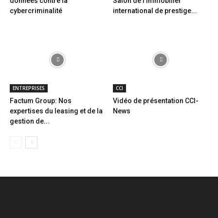
données contre la
Salon de l’immobilier
cybercriminalité
international de prestige...
ENTREPRISES
CCI
Factum Group: Nos
Vidéo de présentation CCI-
expertises du leasing et de la
News
gestion de...