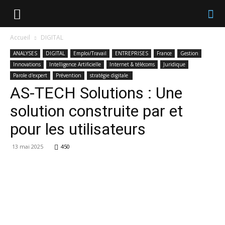
Accueil
DIGITAL
ANALYSES
DIGITAL
Emploi/Travail
ENTREPRISES
France
Gestion
Innovations
Intelligence Artificielle
Internet & télécoms
Juridique
Parole d'expert
Prévention
stratégie digitale
AS-TECH Solutions : Une
solution construite par et
pour les utilisateurs
13 mai 2025
450