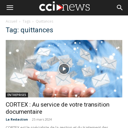
Accueil
Tags
Quittances
Tag: quittances
ENTREPRISES
CORTEX : Au service de votre transition
documentaire
La Redaction
-
25 mars 2024
CORTEX est le spécialiste de la gestion et du traitement des