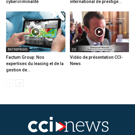
cybercriminalité
international de prestige...
ENTREPRISES
CCI
Factum Group: Nos
Vidéo de présentation CCI-
expertises du leasing et de la
News
gestion de...