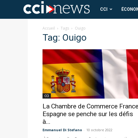
CCI
CCI
ÉCONO
News
Accueil
Tags
Ouigo
Tag: Ouigo
CCI
La Chambre de Commerce France
Espagne se penche sur les défis
à...
Emmanuel Di Stefano
-
10 octobre 2022