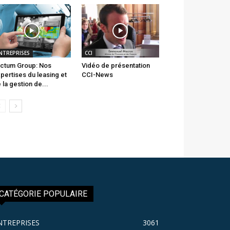
NTREPRISES
CCI
ctum Group: Nos
Vidéo de présentation
pertises du leasing et
CCI-News
 la gestion de...
CATÉGORIE POPULAIRE
NTREPRISES
3061