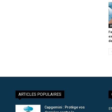
E
Fa
ex
de
ARTICLES POPULAIRES
Capgemini : Protège vos
E