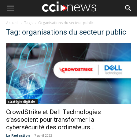
Accueil
Tags
Organisations du secteur public
Tag: organisations du secteur public
stratégie digitale
CrowdStrike et Dell Technologies
s’associent pour transformer la
cybersécurité des ordinateurs...
La Redaction
-
7 avril 2023