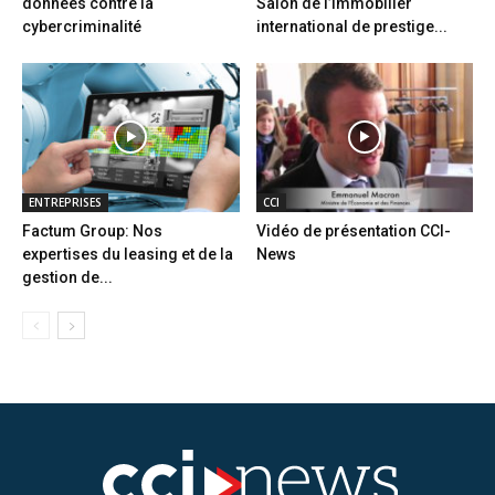
données contre la
Salon de l’immobilier
cybercriminalité
international de prestige...
ENTREPRISES
CCI
Factum Group: Nos
Vidéo de présentation CCI-
expertises du leasing et de la
News
gestion de...