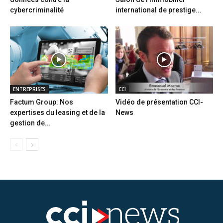
cybercriminalité
international de prestige...
ENTREPRISES
CCI
Factum Group: Nos
Vidéo de présentation CCI-
expertises du leasing et de la
News
gestion de...