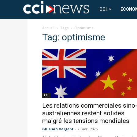
CCI
CCI
ÉCONO
News
Accueil
Tags
Optimisme
Tag: optimisme
CCI
Les relations commerciales sino
australiennes restent solides
malgré les tensions mondiales
Ghislain Dargent
-
25 avril 2025