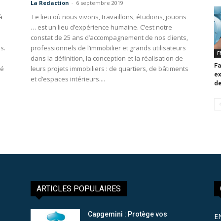
La Redaction
-
6 septembre 2019
à
Le lieu où nous vivons, travaillons, étudions, jouons
… est un lieu d’expérience humaine. C’est notre
constat de 25 ans d’accompagnement de nos clients,
s.
professionnels de l’immobilier et grands utilisateurs
E
dans la définition, la conception et la réalisation de
Fa
ié
leurs projets immobiliers : de quartiers, de bâtiments
ex
et d’espaces intérieurs....
de
ARTICLES POPULAIRES
Capgemini : Protège vos
E