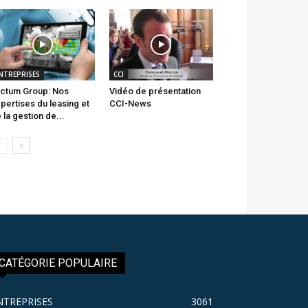
NTREPRISES
CCI
ctum Group: Nos
Vidéo de présentation
pertises du leasing et
CCI-News
 la gestion de...
CATÉGORIE POPULAIRE
NTREPRISES
3061