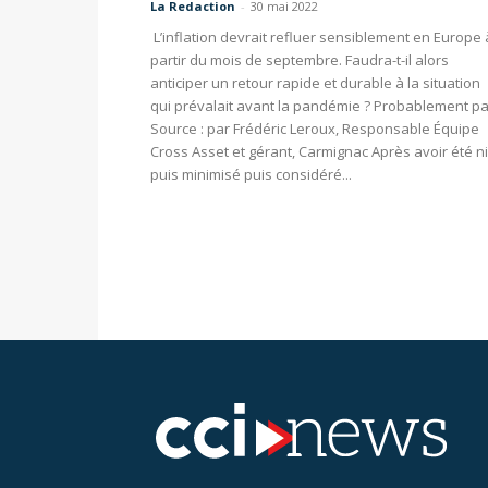
La Redaction
-
30 mai 2022
L’inflation devrait refluer sensiblement en Europe 
partir du mois de septembre. Faudra-t-il alors
anticiper un retour rapide et durable à la situation
qui prévalait avant la pandémie ? Probablement pa
Source : par Frédéric Leroux, Responsable Équipe
Cross Asset et gérant, Carmignac Après avoir été n
puis minimisé puis considéré...