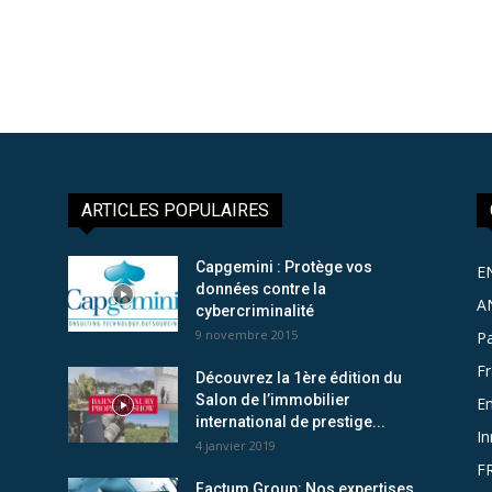
ARTICLES POPULAIRES
Capgemini : Protège vos
E
données contre la
A
cybercriminalité
9 novembre 2015
Pa
F
Découvrez la 1ère édition du
Salon de l’immobilier
Em
international de prestige...
In
4 janvier 2019
F
Factum Group: Nos expertises