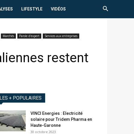
ALYSES
LIFESTYLE
VIDÉOS
Marchés
Parole d'expert
Services aux entreprises
liennes restent
LES + POPULAIRES
VINCI Energies : Electricité
solaire pour Tridem Pharma en
Haute-Garonne
30 octobre 2023