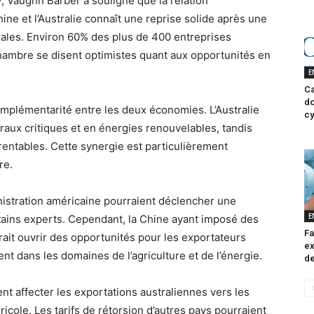
y
, Vaughn Barber a souligné que la relation
ine et l’Australie connaît une reprise solide après une
rales.
Environ 60% des plus de 400 entreprises
ambre se disent optimistes quant aux opportunités en
E
Ca
do
complémentarité entre les deux économies.
L’Australie
cy
ux critiques et en énergies renouvelables, tandis
rentables.
Cette synergie est particulièrement
re.
inistration américaine pourraient déclencher une
E
ains experts.
Cependant, la Chine ayant imposé des
Fa
rrait ouvrir des opportunités pour les exportateurs
ex
ent dans les domaines de l’agriculture et de l’énergie.
de
nt affecter les exportations australiennes vers les
ricole.
Les tarifs de rétorsion d’autres pays pourraient