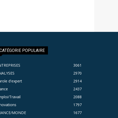
CATÉGORIE POPULAIRE
NTREPRISES
3061
NALYSES
2970
role d'expert
2914
rance
2437
ploi/Travail
2088
novations
1797
RANCE/MONDE
1677