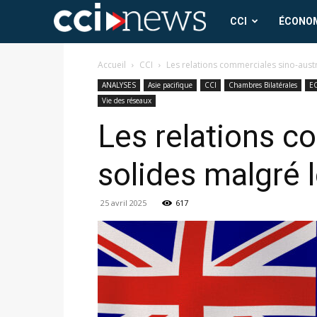
CCI
CCI
ÉCONO
News
Accueil
CCI
Les relations commerciales sino-aust
ANALYSES
Asie pacifique
CCI
Chambres Bilatérales
E
Vie des réseaux
Les relations c
solides malgré 
25 avril 2025
617