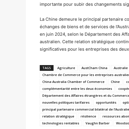
importante pour subir des changements signi
La Chine demeure le principal partenaire co
échanges de biens et de services de l’Aust
en juin 2024, selon le Département des A
australien.
Cette relation stratégique conti
significatives pour les entreprises des deux
TAGS
Agriculture
AustCham China
Australie
Chambre de Commerce pour les entreprises australie
China-Australia Chamber of Commerce
Chine
c
complémentarité entre les deux économies
coopér
Département des Affaires étrangères et du Commerc
nouvelles politiques tarifaires
opportunités
opt
principal partenaire commercial bilatéral de l’Australi
relation stratégique
résilience
ressources abon
technologies rentables
Vaughn Barber
Woodsid