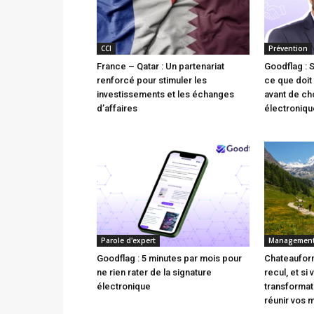
CCI
Prévention
France – Qatar : Un partenariat
Goodflag : 
renforcé pour stimuler les
ce que doit 
investissements et les échanges
avant de cho
d’affaires
électroniqu
Parole d'expert
Managemen
Goodflag : 5 minutes par mois pour
Chateauform
ne rien rater de la signature
recul, et si
électronique
transforma
réunir vos 