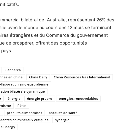
ficatifs.
mmercial bilatéral de l’Australie, représentant 26% des
ralie avec le monde au cours des 12 mois se terminant
ffaires étrangères et du Commerce du gouvernement
nue de prospérer, offrant des opportunités
 pays.
Canberra
nnes en Chine
China Daily
China Resources Gas International
ollaboration sino-australienne
ation bilatérale dynamique
e
énergie
énergie propre
énergies renouvelables
imisme
Pékin
e
produits alimentaires
produits de santé
dantes en minéraux critiques
synergie
e Energy