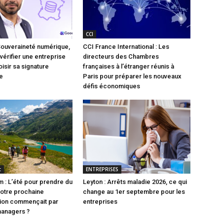
CCI
Souveraineté numérique,
CCI France International : Les
vérifier une entreprise
directeurs des Chambres
isir sa signature
françaises à l’étranger réunis à
e
Paris pour préparer les nouveaux
défis économiques
t
ENTREPRISES
 : L’été pour prendre du
Leyton : Arrêts maladie 2026, ce qui
 votre prochaine
change au 1er septembre pour les
tion commençait par
entreprises
managers ?