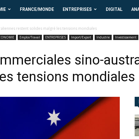
MIE
FRANCE/MONDE
ENTREPRISES
DIGITAL
AN
raliennes restent solides malgré les tensions mondiales
CONOMIE
Emploi/Travail
ENTREPRISES
Import/Export
Industrie
Investissement
ommerciales sino-austra
les tensions mondiales