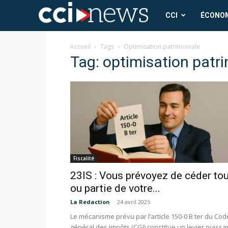
CCI
CCI
ÉCONO
News
Accueil
Tags
Optimisation patrimoniale
Tag: optimisation patr
Fiscalité
23IS : Vous prévoyez de céder to
ou partie de votre...
La Redaction
-
24 avril 2025
Le mécanisme prévu par l’article 150-0 B ter du Cod
général des impôts (CGI) constitue un levier puissa