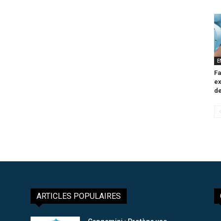
E
Fa
ex
de
ARTICLES POPULAIRES