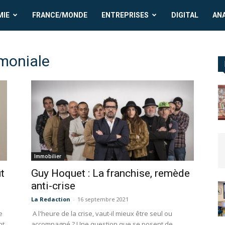
MIE
FRANCE/MONDE
ENTREPRISES
DIGITAL
AN
imoniale
Immobilier
ut
Guy Hoquet : La franchise, remède
anti-crise
La Redaction
-
16 septembre 2021
e
A l'heure de la crise, vaut-il mieux être seul ou
nt
accompagné ? Une question que se posent de