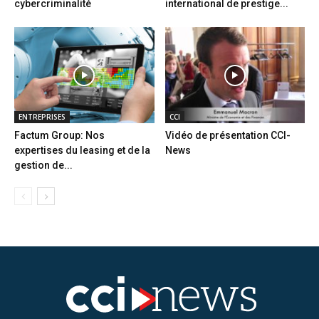
cybercriminalité
international de prestige...
ENTREPRISES
CCI
Factum Group: Nos
Vidéo de présentation CCI-
expertises du leasing et de la
News
gestion de...