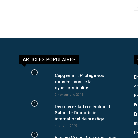
ARTICLES POPULAIRES
Capgemini : Protège vos
E
données contre la
A
cybercriminalité
9 novembre 2015
Pa
F
Découvrez la 1ère édition du
Salon de l’immobilier
Em
international de prestige...
In
4 janvier 2019
F
Factum Group: Nos expertises