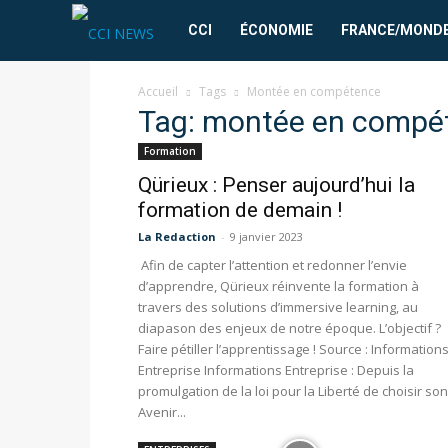
CCI
CCI
ÉCONOMIE
FRANCE/MOND
News
Accueil
Tags
Montée en compétence
Tag: montée en compé
Formation
Qürieux : Penser aujourd’hui la
formation de demain !
La Redaction
-
9 janvier 2023
Afin de capter l’attention et redonner l’envie
d’apprendre, Qürieux réinvente la formation à
travers des solutions d’immersive learning, au
diapason des enjeux de notre époque. L’objectif ?
Faire pétiller l’apprentissage ! Source : Information
Entreprise Informations Entreprise : Depuis la
promulgation de la loi pour la Liberté de choisir son
Avenir...