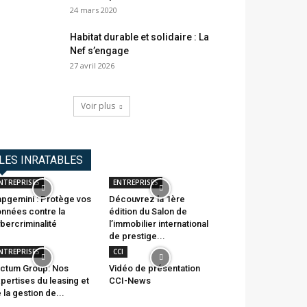
24 mars 2020
Habitat durable et solidaire : La
Nef s’engage
27 avril 2026
Voir plus
LES INRATABLES
NTREPRISES
ENTREPRISES
pgemini : Protège vos
Découvrez la 1ère
nnées contre la
édition du Salon de
bercriminalité
l’immobilier international
de prestige...
NTREPRISES
CCI
ctum Group: Nos
Vidéo de présentation
pertises du leasing et
CCI-News
 la gestion de...