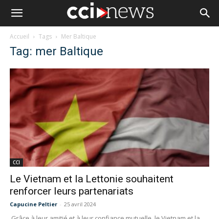
Accueil
Tags
Mer Baltique
Tag: mer Baltique
CCI
Le Vietnam et la Lettonie souhaitent
renforcer leurs partenariats
Capucine Peltier
-
25 avril 2024
Grâce à leur amitié et à leur confiance mutuelle, le Vietnam et la