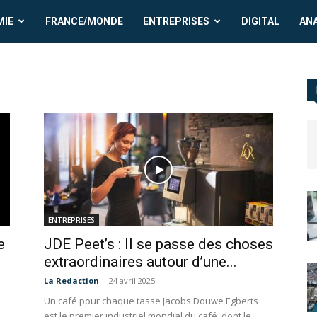
MIE
FRANCE/MONDE
ENTREPRISES
DIGITAL
AN
ENTREPRISES
e
JDE Peet’s : Il se passe des choses
extraordinaires autour d’une...
La Redaction
-
24 avril 2025
Un café pour chaque tasse Jacobs Douwe Egberts
est le premier industriel mondial du café, dont le