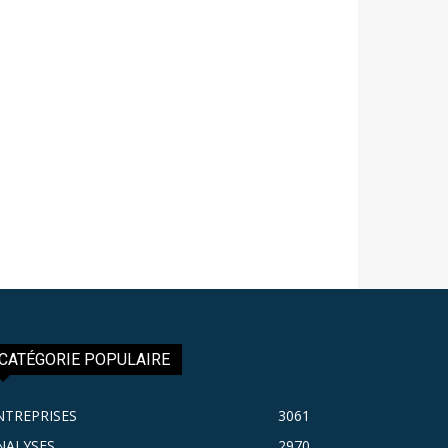
CATÉGORIE POPULAIRE
NTREPRISES
3061
NALYSES
2970