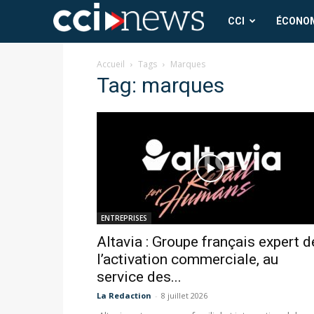
CCI
CCI
ÉCONO
News
Accueil
Tags
Marques
Tag: marques
ENTREPRISES
Altavia : Groupe français expert d
l’activation commerciale, au
service des...
La Redaction
-
8 juillet 2026