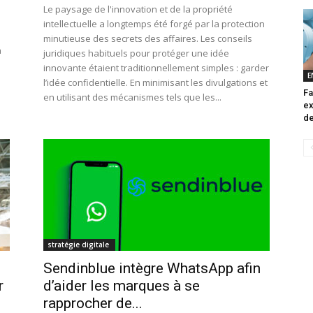
Le paysage de l'innovation et de la propriété
intellectuelle a longtemps été forgé par la protection
minutieuse des secrets des affaires. Les conseils
à
juridiques habituels pour protéger une idée
innovante étaient traditionnellement simples : garder
E
l’idée confidentielle. En minimisant les divulgations et
Fa
en utilisant des mécanismes tels que les...
ex
de
stratégie digitale
Sendinblue intègre WhatsApp afin
r
d’aider les marques à se
rapprocher de...