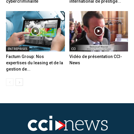
cybercriminalité
international de prestige...
ENTREPRISES
CCI
Factum Group: Nos
Vidéo de présentation CCI-
expertises du leasing et de la
News
gestion de...