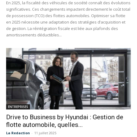
En 2025, la fiscalité des véhicules de société connaît des évolutions
significatives. Ces changements impactent directement le coût total
de possession (TCO) des flottes automobiles. Optimiser sa flotte
en 2025 nécessite une adaptation des stratégies d’acquisition et
de gestion. La réintégration fiscale est liée aux plafonds des
amortissements déductibles...
ENTREPRISES
Drive to Business by Hyundai : Gestion de
flotte automobile, quelles...
La Redaction
-
11 juillet 2025