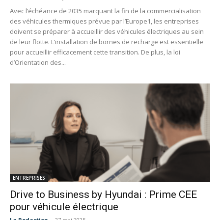
Avec l’échéance de 2035 marquant la fin de la commercialisation
des véhicules thermiques prévue par l’Europe1, les entreprises
doivent se préparer à accueillir des véhicules électriques au sein
de leur flotte. L’installation de bornes de recharge est essentielle
pour accueillir efficacement cette transition. De plus, la loi
d’Orientation des...
ENTREPRISES
Drive to Business by Hyundai : Prime CEE
pour véhicule électrique
La Redaction
-
27 mai 2025