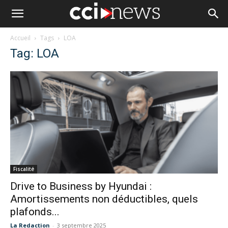
Accueil
Tags
LOA
Tag: LOA
Fiscalité
Drive to Business by Hyundai :
Amortissements non déductibles, quels
plafonds...
La Redaction
-
3 septembre 2025