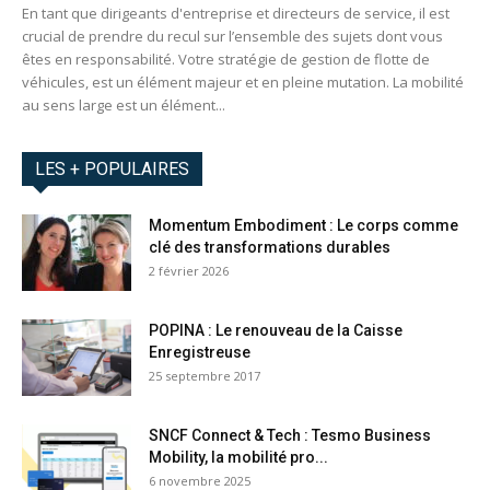
En tant que dirigeants d'entreprise et directeurs de service, il est
crucial de prendre du recul sur l’ensemble des sujets dont vous
êtes en responsabilité. Votre stratégie de gestion de flotte de
véhicules, est un élément majeur et en pleine mutation. La mobilité
au sens large est un élément...
LES + POPULAIRES
Momentum Embodiment : Le corps comme
clé des transformations durables
2 février 2026
POPINA : Le renouveau de la Caisse
Enregistreuse
25 septembre 2017
SNCF Connect & Tech : Tesmo Business
Mobility, la mobilité pro...
6 novembre 2025