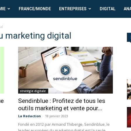
MIE
FRANCE/MONDE
ENTREPRISES
DIGITAL
AN
al
u marketing digital
stratégie digitale
ue
Sendinblue : Profitez de tous les
outils marketing et vente pour...
La Redaction
-
18 janvier 2023
Fondé en 2012 par Armand Thiberge, Sendinblue, le
leader européen du marketing digital est la seule