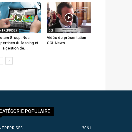
NTREPRISES
CCI
ctum Group: Nos
Vidéo de présentation
pertises du leasing et
CCI-News
 la gestion de...
CATÉGORIE POPULAIRE
NTREPRISES
3061