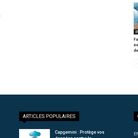
e
E
Fa
ex
de
ARTICLES POPULAIRES
Capgemini : Protège vos
E