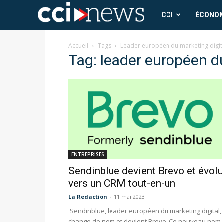
CCI
CCI
ÉCONO
News
Accueil
Tags
Leader européen du marketing digit
Tag: leader européen d
ENTREPRISES
Sendinblue devient Brevo et évol
vers un CRM tout-en-un
La Redaction
-
11 mai 2023
Sendinblue, leader européen du marketing digital,
change de nom et devient Brevo. Ce nouveau nom