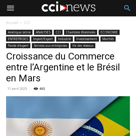
Accueil
CCI
Amérique latine
ANALYSES
CCI
Chambres Bilatérales
ECONOMIE
ENTREPRISES
Import/Export
Industrie
Investissement
Marchés
Parole d'expert
Services aux entreprises
Vie des réseaux
Croissance du Commerce
entre l’Argentine et le Brésil
en Mars
11 avril 2025
465