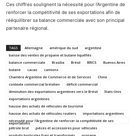
Ces chiffres soulignent la nécessité pour l’Argentine de
renforcer la compétitivité de ses exportations afin de
rééquilibrer sa balance commerciale avec son principal
partenaire régional.
TAGS
Allemagne
amérique du sud
argentine
baisse des ventes de propane et butane liquéfiés
balance commerciale
Brasilia
Brésil
BRICS
Buenos Aires
butane
cacao
camions
Chambre Argentine de Commerce et de Services
Chine
contexte commercial brésilien
déficit commercial
diminution des exportations argentines vers le Brésil
Etats-Unis
exportations argentines
hausse des achats de véhicules de tourisme
hausse des achats de véhicules routiers
importations argentines
nécessité pour l’Argentine de renforcer la compétitivité de ses
exportations
pétrole brut
pièces et accessoires pour véhicules
produits horticoles frais et transformés
propane