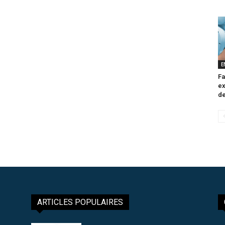
E
Fa
ex
de
ARTICLES POPULAIRES