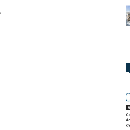
a
E
Ca
do
cy