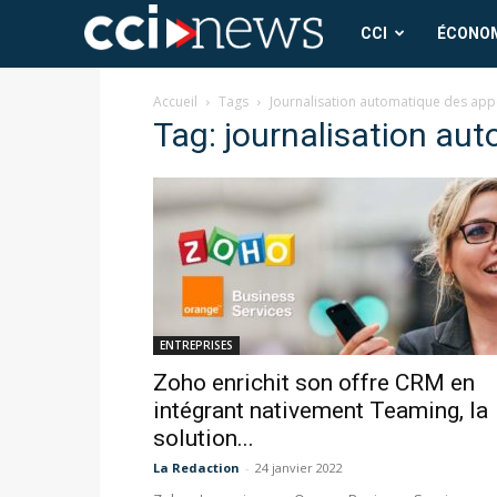
CCI
CCI
ÉCONO
News
Accueil
Tags
Journalisation automatique des app
Tag: journalisation au
ENTREPRISES
Zoho enrichit son offre CRM en
intégrant nativement Teaming, la
solution...
La Redaction
-
24 janvier 2022