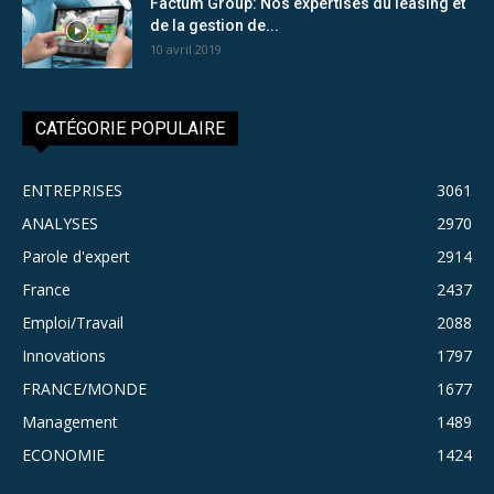
Factum Group: Nos expertises du leasing et
de la gestion de...
10 avril 2019
CATÉGORIE POPULAIRE
ENTREPRISES
3061
ANALYSES
2970
Parole d'expert
2914
France
2437
Emploi/Travail
2088
Innovations
1797
FRANCE/MONDE
1677
Management
1489
ECONOMIE
1424