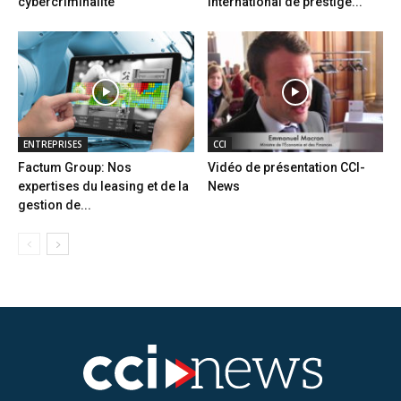
cybercriminalité
international de prestige...
ENTREPRISES
CCI
Factum Group: Nos
Vidéo de présentation CCI-
expertises du leasing et de la
News
gestion de...