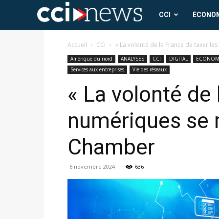
CCI
CCI
ÉCONO
News
Accueil
CCI
« La volonté de la France de taxer les
Amérique du nord
ANALYSES
CCI
DIGITAL
ECONOM
Services aux entreprises
Vie des réseaux
« La volonté de 
numériques se r
Chamber
6 novembre 2024
636