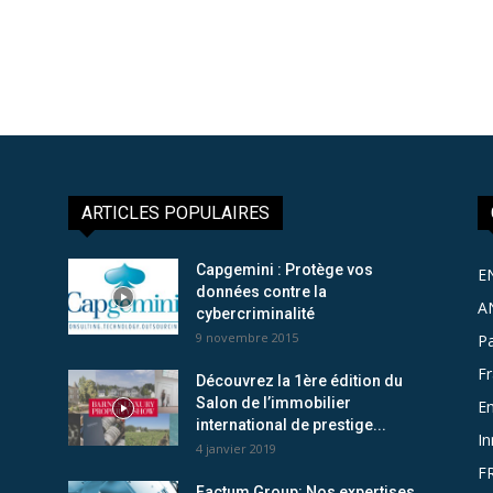
ARTICLES POPULAIRES
Capgemini : Protège vos
E
données contre la
A
cybercriminalité
9 novembre 2015
Pa
F
Découvrez la 1ère édition du
Salon de l’immobilier
Em
international de prestige...
In
4 janvier 2019
F
Factum Group: Nos expertises