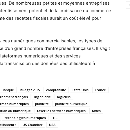
iques. De nombreuses petites et moyennes entreprises
 ralentissement potentiel de la croissance du commerce
e des recettes fiscales aurait un coût élevé pour
ervices numériques commercialisables, les types de
ce d’un grand nombre d’entreprises françaises. Il s’agit
plateformes numériques et des services
la transmission des données des utilisateurs à
Banque
budget 2025
comptabilité
Etats-Unis
France
rnement français
ingénierie
logiciels
ormes numériques
publicité
publicité numérique
ation du numérique
taxer les services numériques
taxes
technologies numériques
TIC
tilisateurs
US Chamber
USA