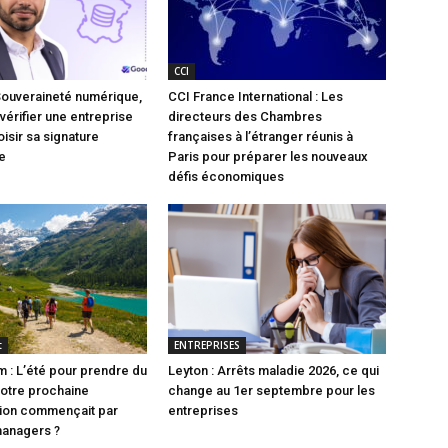
CCI
Souveraineté numérique,
CCI France International : Les
vérifier une entreprise
directeurs des Chambres
isir sa signature
françaises à l’étranger réunis à
e
Paris pour préparer les nouveaux
défis économiques
t
ENTREPRISES
 : L’été pour prendre du
Leyton : Arrêts maladie 2026, ce qui
 votre prochaine
change au 1er septembre pour les
tion commençait par
entreprises
managers ?