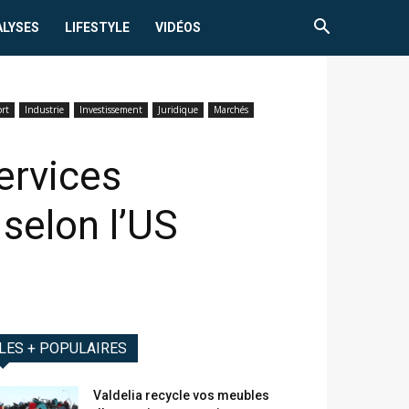
ALYSES
LIFESTYLE
VIDÉOS
rt
Industrie
Investissement
Juridique
Marchés
services
 selon l’US
LES + POPULAIRES
Valdelia recycle vos meubles