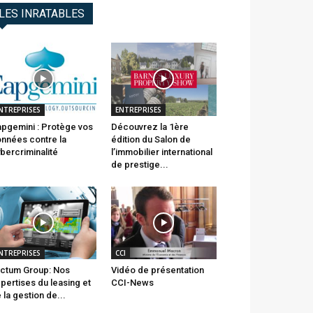
LES INRATABLES
NTREPRISES
ENTREPRISES
pgemini : Protège vos
Découvrez la 1ère
nnées contre la
édition du Salon de
bercriminalité
l’immobilier international
de prestige...
NTREPRISES
CCI
ctum Group: Nos
Vidéo de présentation
pertises du leasing et
CCI-News
 la gestion de...