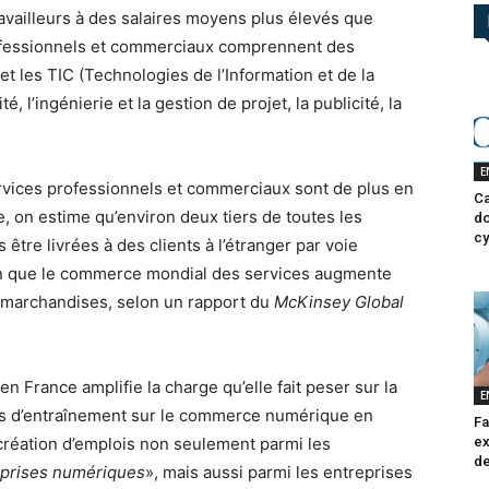
availleurs à des salaires moyens plus élevés que
professionnels et commerciaux comprennent des
 et les TIC (Technologies de l’Information et de la
, l’ingénierie et la gestion de projet, la publicité, la
E
rvices professionnels et commerciaux sont de plus en
Ca
e, on estime qu’environ deux tiers de toutes les
do
cy
tre livrées à des clients à l’étranger par voie
son que le commerce mondial des services augmente
marchandises, selon un rapport du
McKinsey Global
n France amplifie la charge qu’elle fait peser sur la
E
ts d’entraînement sur le commerce numérique en
Fa
ex
a création d’emplois non seulement parmi les
de
eprises numériques
», mais aussi parmi les entreprises