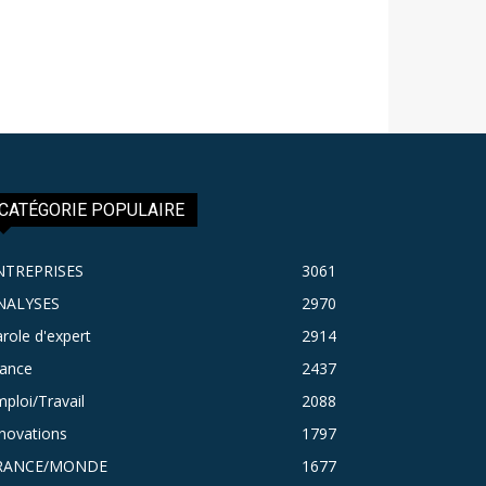
CATÉGORIE POPULAIRE
NTREPRISES
3061
NALYSES
2970
role d'expert
2914
rance
2437
ploi/Travail
2088
novations
1797
RANCE/MONDE
1677