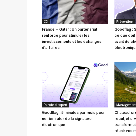
CCI
Prévention
France – Qatar : Un partenariat
Goodflag : 
renforcé pour stimuler les
ce que doit 
investissements et les échanges
avant de cho
d’affaires
électroniqu
Parole d'expert
Managemen
Goodflag : 5 minutes par mois pour
Chateauform
ne rien rater de la signature
recul, et si
électronique
transforma
réunir vos 