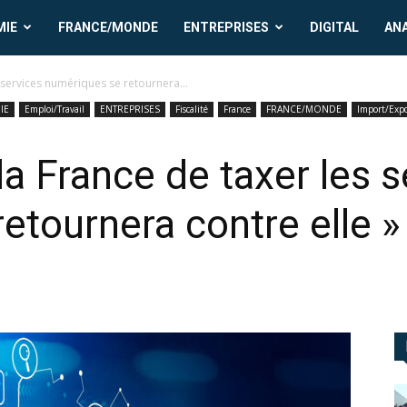
MIE
FRANCE/MONDE
ENTREPRISES
DIGITAL
AN
 services numériques se retournera...
IE
Emploi/Travail
ENTREPRISES
Fiscalité
France
FRANCE/MONDE
Import/Expo
la France de taxer les 
etournera contre elle »