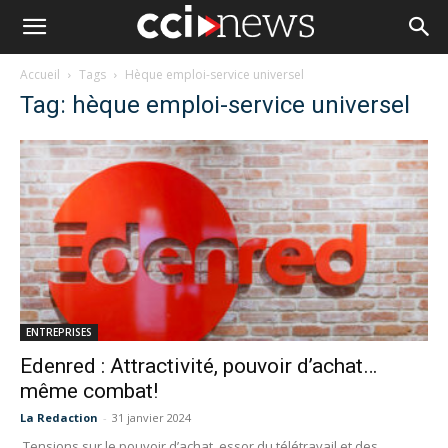
Accueil
Tags
Hèque emploi-service universel
Tag: hèque emploi-service universel
ENTREPRISES
Edenred : Attractivité, pouvoir d’achat…
même combat!
La Redaction
-
31 janvier 2024
Tensions sur le pouvoir d’achat, essor du télétravail et des