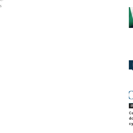
s
E
Ca
do
cy