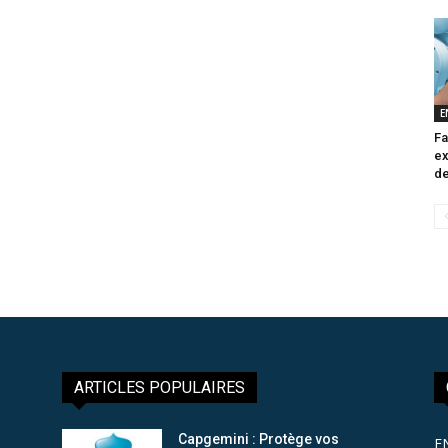
E
Fa
ex
de
ARTICLES POPULAIRES
Capgemini : Protège vos
E