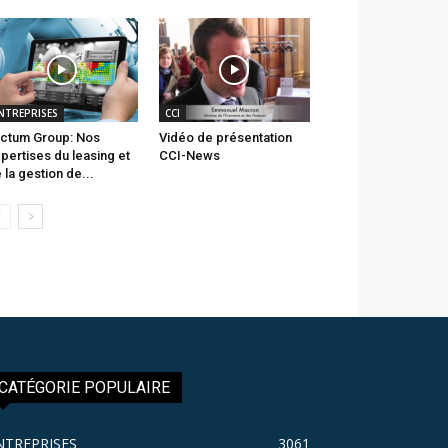
NTREPRISES
CCI
ctum Group: Nos
Vidéo de présentation
pertises du leasing et
CCI-News
 la gestion de...
CATÉGORIE POPULAIRE
NTREPRISES
3061