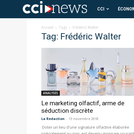
CCI
CCI
ÉCONO
News
Accueil
Tags
Frédéric Walter
Tag: Frédéric Walter
ANALYSES
Le marketing olfactif, arme de
séduction discrète
La Redaction
-
13 novembre 2018
Doter un lieu d'une signature olfactive élaborée
spécialement ou non, est devenu monnaie courant