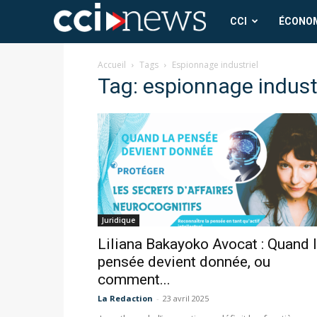
CCI
CCI
ÉCONO
News
Accueil
Tags
Espionnage industriel
Tag: espionnage indust
Juridique
Liliana Bakayoko Avocat : Quand 
pensée devient donnée, ou
comment...
La Redaction
-
23 avril 2025