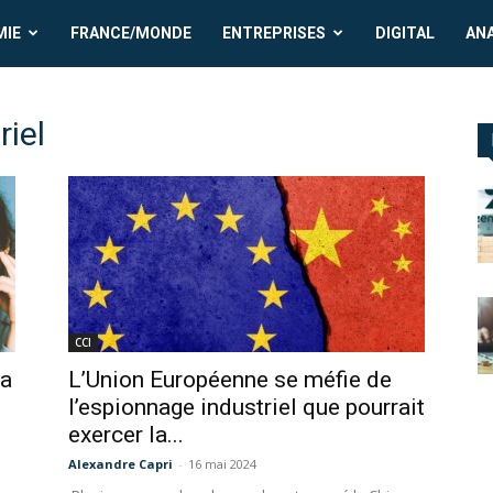
MIE
FRANCE/MONDE
ENTREPRISES
DIGITAL
AN
riel
CCI
la
L’Union Européenne se méfie de
l’espionnage industriel que pourrait
exercer la...
Alexandre Capri
-
16 mai 2024