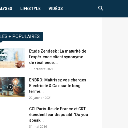
ALYSES
LIFESTYLE
VIDÉOS
LES + POPULAIRES
Etude Zendesk : La maturité de
l’expérience client synonyme
de résilience,...
19 octobre 2021
ENBRO: Maîtrisez vos charges
Electricité & Gaz sur le long
terme...
22 janvier 2021
CCI Paris-Ile-de France et CRT
étendent leur dispositif “Do you
speak...
31 mai 2016