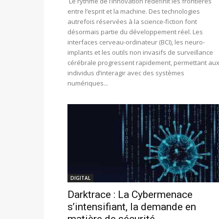
Le rythme de l’innovation redéfinit les frontières
entre l’esprit et la machine. Des technologies
autrefois réservées à la science-fiction font
désormais partie du développement réel. Les
interfaces cerveau-ordinateur (BCI), les neuro-
implants et les outils non invasifs de surveillance
cérébrale progressent rapidement, permettant au
individus d’interagir avec des systèmes
numériques...
DIGITAL
Darktrace : La Cybermenace
s’intensifiant, la demande en