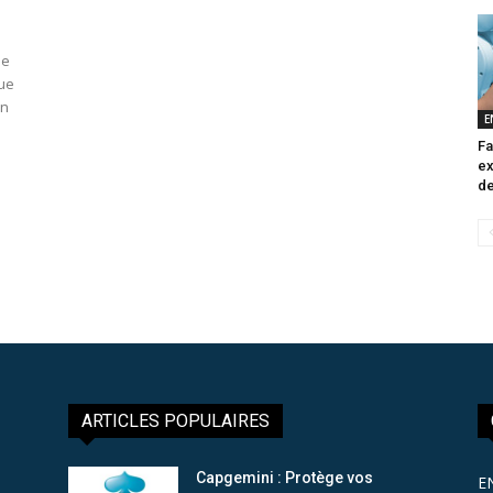
le
que
on
E
Fa
ex
de
ARTICLES POPULAIRES
Capgemini : Protège vos
E