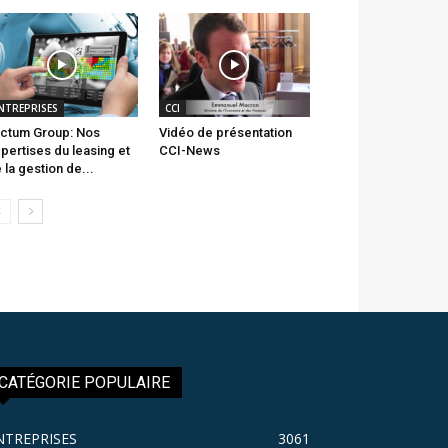
NTREPRISES
CCI
ctum Group: Nos
Vidéo de présentation
pertises du leasing et
CCI-News
 la gestion de...
CATÉGORIE POPULAIRE
NTREPRISES
3061