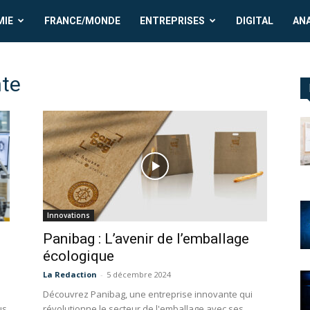
MIE
FRANCE/MONDE
ENTREPRISES
DIGITAL
AN
nte
Innovations
Panibag : L’avenir de l’emballage
écologique
La Redaction
-
5 décembre 2024
Découvrez Panibag, une entreprise innovante qui
us
révolutionne le secteur de l'emballage avec ses