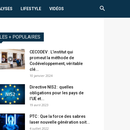
ALYSES
LIFESTYLE
VIDÉOS
LES + POPULAIRES
CECODEV : L’institut qui
promeut la méthode de
Codéveloppement, véritable
clé...
10 janvier 2024
Directive NIS2 : quelles
obligations pour les pays de
l’UE et...
19 avril 2023
PTC : Que la force des sabres
laser nouvelle génération soit...
4 juillet 2022