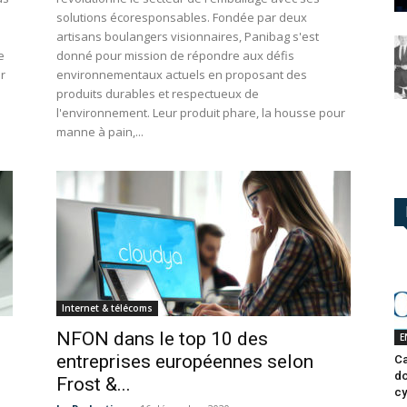
solutions écoresponsables. Fondée par deux
artisans boulangers visionnaires, Panibag s'est
e
donné pour mission de répondre aux défis
ir
environnementaux actuels en proposant des
produits durables et respectueux de
l'environnement. Leur produit phare, la housse pour
manne à pain,...
Internet & télécoms
NFON dans le top 10 des
E
entreprises européennes selon
Ca
do
Frost &...
cy