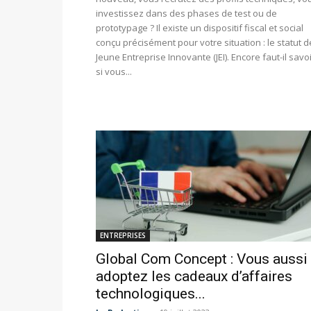
investissez dans des phases de test ou de
prototypage ? Il existe un dispositif fiscal et social
conçu précisément pour votre situation : le statut d
Jeune Entreprise Innovante (JEI). Encore faut-il savo
si vous...
ENTREPRISES
Global Com Concept : Vous aussi
adoptez les cadeaux d’affaires
technologiques...