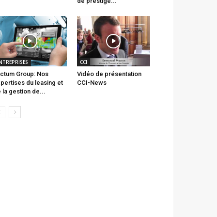
de prestige...
NTREPRISES
CCI
ctum Group: Nos
Vidéo de présentation
pertises du leasing et
CCI-News
 la gestion de...