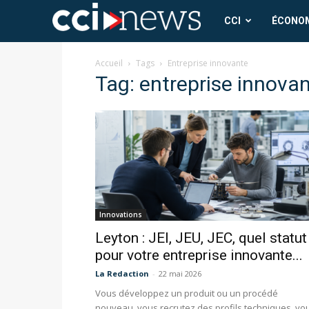
CCI
CCI
ÉCONO
News
Accueil
Tags
Entreprise innovante
Tag: entreprise innova
Innovations
Leyton : JEI, JEU, JEC, quel statut
pour votre entreprise innovante...
La Redaction
-
22 mai 2026
Vous développez un produit ou un procédé
nouveau, vous recrutez des profils techniques, vo