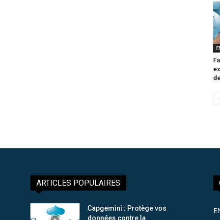
E
Fa
ex
de
ARTICLES POPULAIRES
Capgemini : Protège vos
E
données contre la