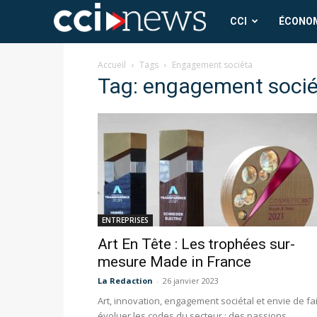
CCI
CCI
ÉCONO
News
Accueil
Tags
Engagement sociéta
Tag: engagement socie
ENTREPRISES
Art En Tête : Les trophées sur-
mesure Made in France
La Redaction
-
26 janvier 2023
Art, innovation, engagement sociétal et envie de fa
évoluer les codes du secteur : des passions