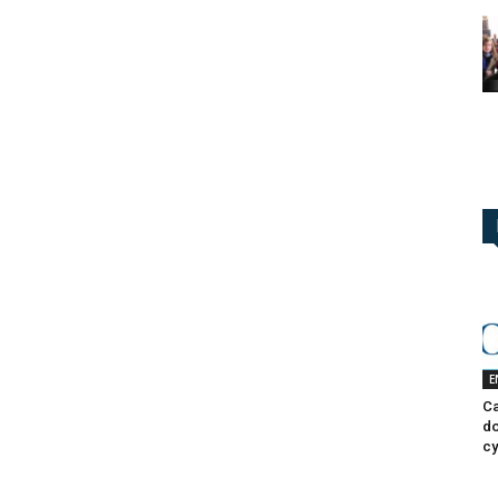
E
Ca
do
cy