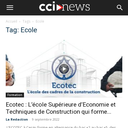
Accueil
Tags
Ecole
Tag: Ecole
Formation
Ecotec : L’école Supérieure d’Economie et
Techniques de Construction qui forme...
La Redaction
-
9 septembre 2022
L’ECOTEC à Cergy forme en alternance du bac +2 au bac +5, des