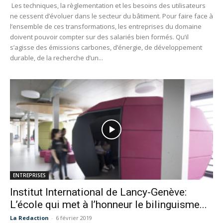
Les techniques, la règlementation et les besoins des utilisateurs
ne cessent d’évoluer dans le secteur du bâtiment. Pour faire face à
l’ensemble de ces transformations, les entreprises du domaine
doivent pouvoir compter sur des salariés bien formés. Qu’il
s’agisse des émissions carbones, d’énergie, de développement
durable, de la recherche d’un...
ENTREPRISES
Institut International de Lancy-Genève:
L’école qui met à l’honneur le bilinguisme...
La Redaction
-
6 février 2019