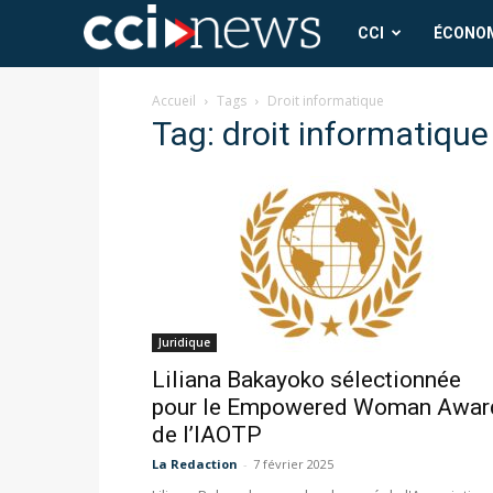
CCI
CCI
ÉCONO
News
Accueil
Tags
Droit informatique
Tag: droit informatique
Juridique
Liliana Bakayoko sélectionnée
pour le Empowered Woman Awar
de l’IAOTP
La Redaction
-
7 février 2025