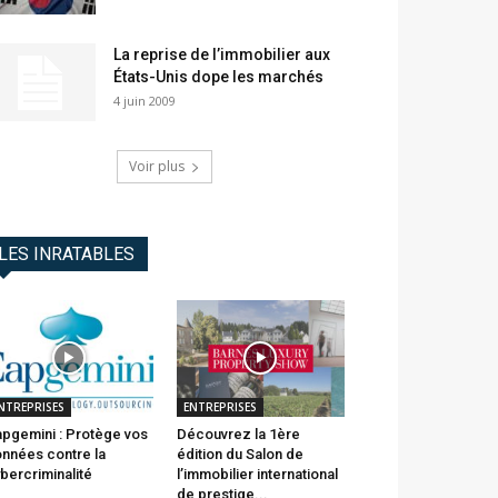
La reprise de l’immobilier aux
États-Unis dope les marchés
4 juin 2009
Voir plus
LES INRATABLES
NTREPRISES
ENTREPRISES
pgemini : Protège vos
Découvrez la 1ère
nnées contre la
édition du Salon de
bercriminalité
l’immobilier international
de prestige...