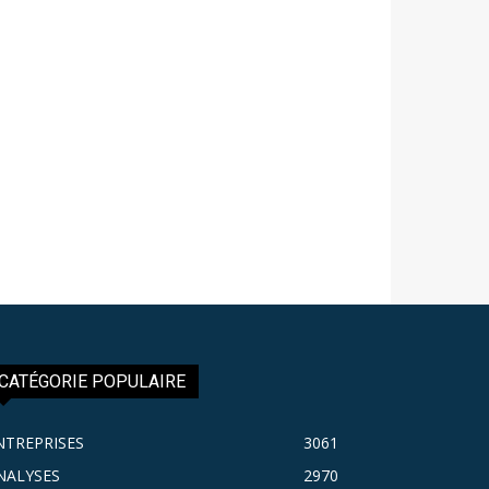
CATÉGORIE POPULAIRE
NTREPRISES
3061
NALYSES
2970