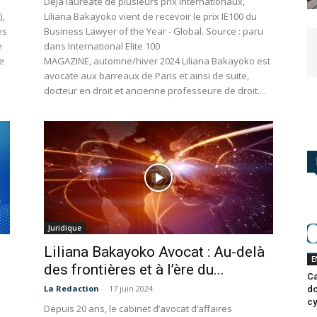
Déjà lauréate de plusieurs prix internationaux,
,
Liliana Bakayoko vient de recevoir le prix IE100 du
es
Business Lawyer of the Year - Global. Source : paru
e
dans International Elite 100
e
MAGAZINE, automne/hiver 2024 Liliana Bakayoko est
avocate aux barreaux de Paris et ainsi de suite,
docteur en droit et ancienne professeure de droit....
Juridique
Liliana Bakayoko Avocat : Au-delà
E
des frontières et à l’ère du...
Ca
La Redaction
-
17 juin 2024
do
cy
Depuis 20 ans, le cabinet d’avocat d’affaires