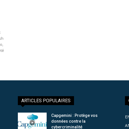
:
ish
o,
été
ARTICLES POPULAIRES
Capgemini : Protège vos
E
données contre la
A
cybercriminalité