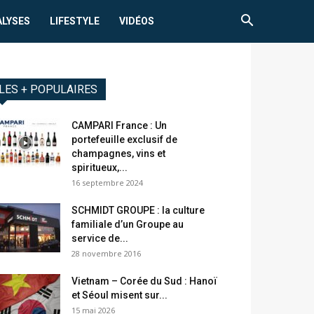
ALYSES
LIFESTYLE
VIDÉOS
LES + POPULAIRES
CAMPARI France : Un
portefeuille exclusif de
champagnes, vins et
spiritueux,...
16 septembre 2024
SCHMIDT GROUPE : la culture
familiale d’un Groupe au
service de...
28 novembre 2016
Vietnam – Corée du Sud : Hanoï
et Séoul misent sur...
15 mai 2026