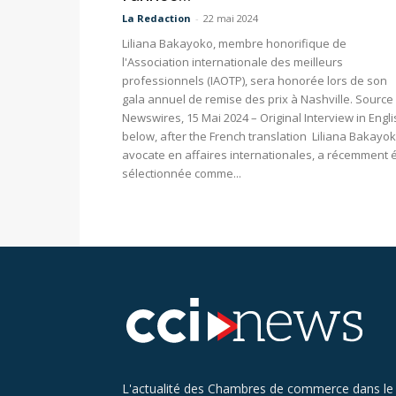
La Redaction
-
22 mai 2024
Liliana Bakayoko, membre honorifique de
l'Association internationale des meilleurs
professionnels (IAOTP), sera honorée lors de son
gala annuel de remise des prix à Nashville. Source 
Newswires, 15 Mai 2024 – Original Interview in Engl
below, after the French translation Liliana Bakayok
avocate en affaires internationales, a récemment 
sélectionnée comme...
L'actualité des Chambres de commerce dans le