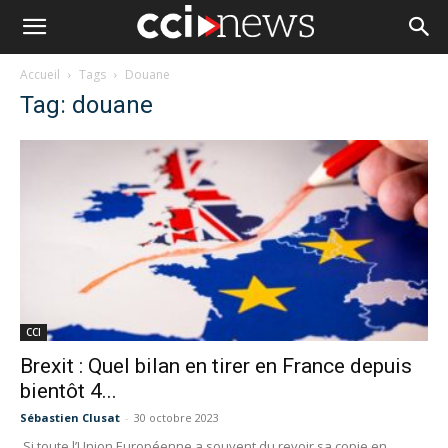
Accueil
Tags
Douane
Tag: douane
CCI
Brexit : Quel bilan en tirer en France depuis
bientôt 4...
Sébastien Clusat
-
30 octobre 2023
Si toute l’Union Européenne a souvent du revoir sa copie en