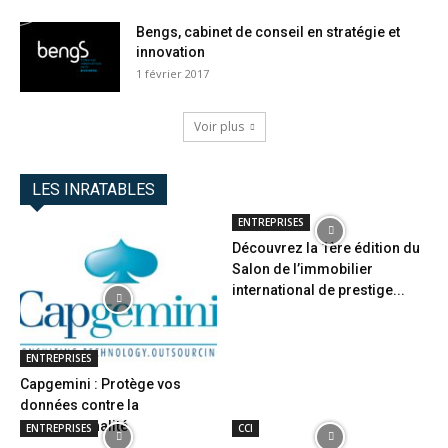
Bengs, cabinet de conseil en stratégie et
innovation
1 février 2017
Voir plus
LES INRATABLES
ENTREPRISES
Découvrez la 1ère édition du
Salon de l’immobilier
international de prestige...
ENTREPRISES
Capgemini : Protège vos
données contre la
cybercriminalité
ENTREPRISES
CCI