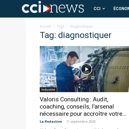
CCI
CCI
ÉCONO
News
Accueil
Tags
Diagnostiquer
Tag: diagnostiquer
Industrie
Valoris Consulting : Audit,
coaching, conseils, l’arsenal
nécessaire pour accroître votre...
La Redaction
-
11 septembre 2020