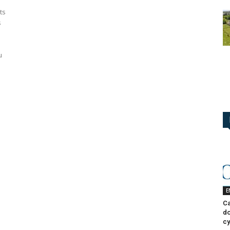
ts
s
u
E
Ca
do
cy