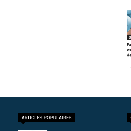
E
Fa
ex
de
ARTICLES POPULAIRES