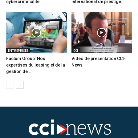
cybercriminalité
international de prestige...
ENTREPRISES
CCI
Factum Group: Nos
Vidéo de présentation CCI-
expertises du leasing et de la
News
gestion de...