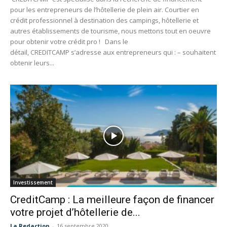
pour les entrepreneurs de l’hôtellerie de plein air. Courtier en
crédit professionnel à destination des campings, hôtellerie et
autres établissements de tourisme, nous mettons tout en oeuvre
pour obtenir votre crédit pro ! Dans le
détail, CREDITCAMP s’adresse aux entrepreneurs qui : – souhaitent
obtenir leurs...
Investissement
CreditCamp : La meilleure façon de financer
votre projet d’hôtellerie de...
La Redaction
-
16 septembre 2020