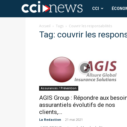
CCI
CCI
ÉCONO
News
Accueil
Tags
Couvrir les responsabilités
Tag: couvrir les respons
Assurances / Prévention
AGIS Group : Répondre aux besoi
assurantiels évolutifs de nos
clients,...
La Redaction
-
21 mai 2021