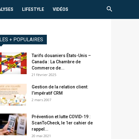
ALYSES
LIFESTYLE
VIDÉOS
LES + POPULAIRES
Tarifs douaniers États-Unis –
Canada : La Chambre de
Commerce de...
21 février 2025
Gestion de la relation client:
l’impératif CRM
2 mars 2007
Prévention et lutte COVID-19 :
ScanToCheck, le 1er cahier de
rappel...
20 mai 2021