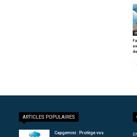
E
Fa
ex
de
ARTICLES POPULAIRES
Capgemini : Protège vos
E