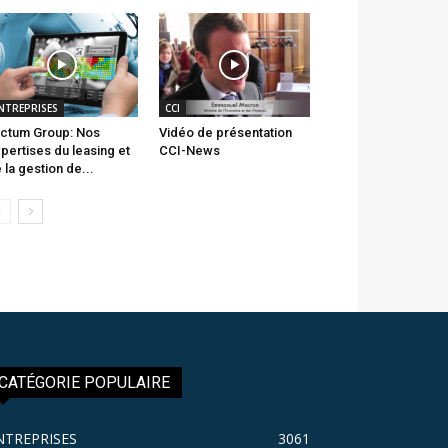
NTREPRISES
CCI
ctum Group: Nos
Vidéo de présentation
pertises du leasing et
CCI-News
 la gestion de...
CATÉGORIE POPULAIRE
NTREPRISES
3061