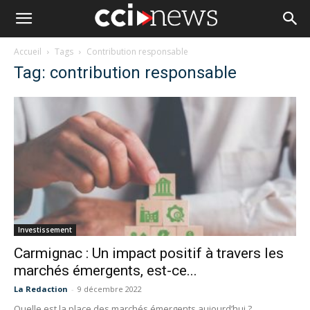
Accueil
Tags
Contribution responsable
Tag: contribution responsable
Investissement
Carmignac : Un impact positif à travers les
marchés émergents, est-ce...
La Redaction
-
9 décembre 2022
Quelle est la place des marchés émergents aujourd’hui ?