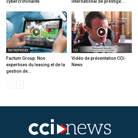
cybercriminalité
international de prestige...
ENTREPRISES
CCI
Factum Group: Nos
Vidéo de présentation CCI-
expertises du leasing et de la
News
gestion de...