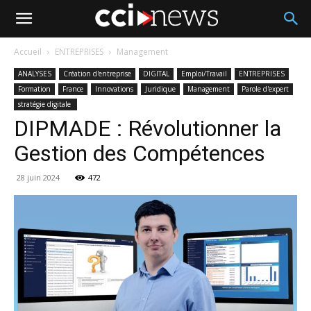
Accueil
ENTREPRISES
Management
ANALYSES
Création d'entreprise
DIGITAL
Emploi/Travail
ENTREPRISES
Formation
France
Innovations
Juridique
Management
Parole d'expert
stratégie digitale
DIPMADE : Révolutionner la
Gestion des Compétences
28 juin 2024
472