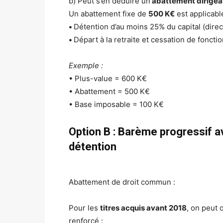
b) Peut s’en déduire un
abattement dirigeant
Un abattement fixe de
500 K€
est applicable
•
Détention d’au moins 25% du capital (dire
•
Départ à la retraite et cessation de foncti
Exemple :
• Plus-value = 600 K€
• Abattement = 500 K€
• Base imposable = 100 K€
Option B : Barème progressif 
détention
Abattement de droit commun :
Pour les
titres acquis avant 2018
, on peut 
renforcé :