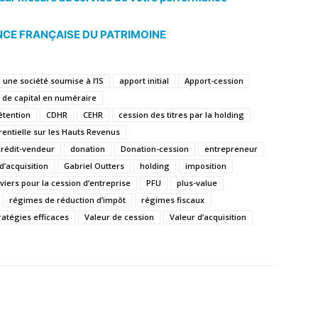
CE FRANÇAISE DU PATRIMOINE
 une société soumise à l’IS
apport initial
Apport-cession
de capital en numéraire
étention
CDHR
CEHR
cession des titres par la holding
rentielle sur les Hauts Revenus
rédit-vendeur
donation
Donation-cession
entrepreneur
 d’acquisition
Gabriel Outters
holding
imposition
eviers pour la cession d’entreprise
PFU
plus-value
régimes de réduction d’impôt
régimes fiscaux
ratégies efficaces
Valeur de cession
Valeur d’acquisition