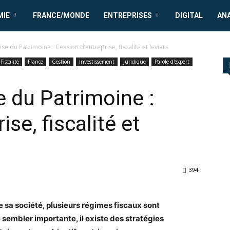
MIE
FRANCE/MONDE
ENTREPRISES
DIGITAL
AN
e du Patrimoine : Cession d’entreprise, fiscalité et leviers
Fiscalité
France
Gestion
Investissement
Juridique
Parole d'expert
 du Patrimoine :
se, fiscalité et
394
 sa société, plusieurs régimes fiscaux sont
 sembler importante, il existe des stratégies