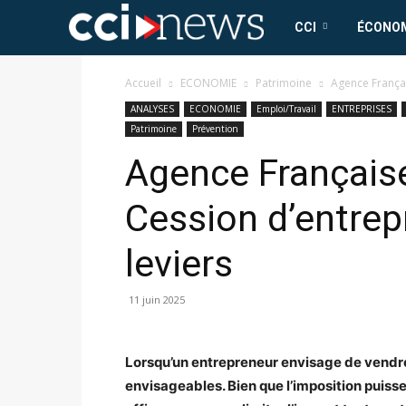
CCI
CCI
ÉCONO
News
Accueil
ECONOMIE
Patrimoine
Agence Français
ANALYSES
ECONOMIE
Emploi/Travail
ENTREPRISES
Patrimoine
Prévention
Agence Française
Cession d’entrepri
leviers
11 juin 2025
Lorsqu’un entrepreneur envisage de vendre
envisageables. Bien que l’imposition puisse