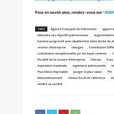
Pour en savoir plus, rendez-vous sur :
AGEN
TAGS
Agence Française Du Patrimoine
apport à
atteindre ses objectifs patrimoniaux
augmentation 
barème progressif avec abattement selon durée de d
cession d’entreprise
charges
Contribution Diffé
contribution exceptionnelle sur les hauts revenus
C
fiscalité de la cession d’entreprise
Flat tax
frais
imposition maximale
ingénierie patrimoniale
l
Plus-Value Imposable
purger la plus-value
PVI
Réinvestissement
revenu fiscal de référence
st
vendre sa société