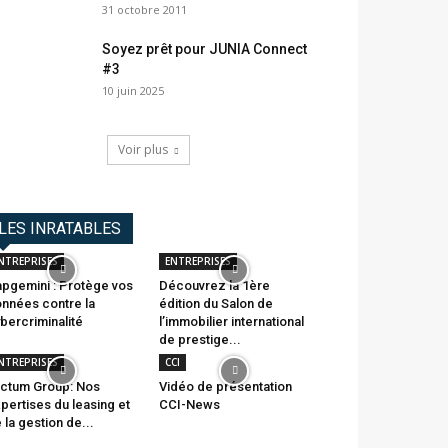
31 octobre 2011
Soyez prêt pour JUNIA Connect
#3
10 juin 2025
Voir plus
LES INRATABLES
NTREPRISES
ENTREPRISES
pgemini : Protège vos
Découvrez la 1ère
nnées contre la
édition du Salon de
bercriminalité
l’immobilier international
de prestige...
NTREPRISES
CCI
ctum Group: Nos
Vidéo de présentation
pertises du leasing et
CCI-News
 la gestion de...