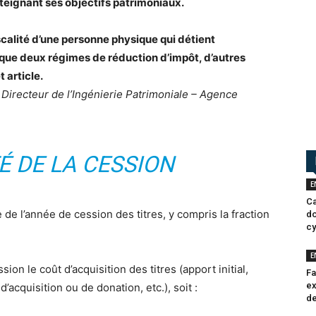
atteignant ses objectifs patrimoniaux.
iscalité d’une personne physique qui détient
i que deux régimes de réduction d’impôt, d’autres
 article.
 Directeur de l’Ingénierie Patrimoniale – Agence
TÉ DE LA CESSION
E
Ca
e de l’année de cession des titres, y compris la fraction
do
cy
E
ion le coût d’acquisition des titres (apport initial,
Fa
ex
’acquisition ou de donation, etc.), soit :
de