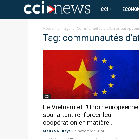
CCI
CCI
ÉCONO
News
Accueil
Tags
Communautés d’affaires européen
Tag: communautés d’af
CCI
Le Vietnam et l’Union européenne
souhaitent renforcer leur
coopération en matière...
Malika N'Diaye
-
5 novembre 2024