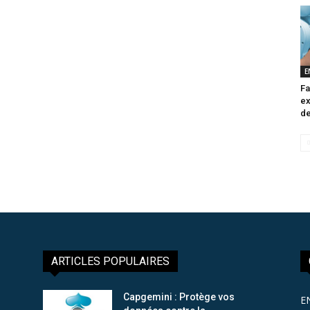
E
Fa
ex
de
ARTICLES POPULAIRES
Capgemini : Protège vos
E