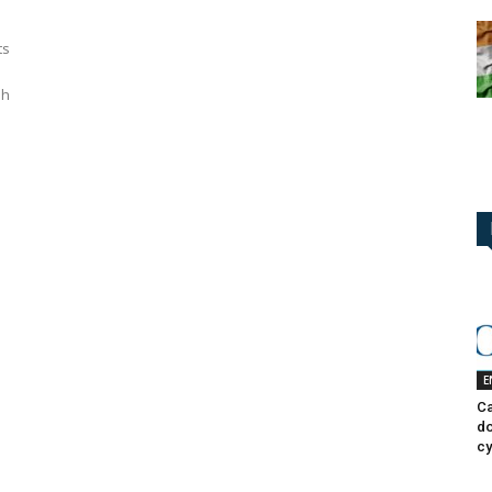
ts
nh
E
Ca
do
cy