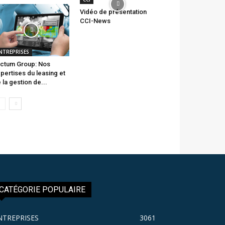
Vidéo de présentation
CCI-News
NTREPRISES
ctum Group: Nos
pertises du leasing et
 la gestion de...
CATÉGORIE POPULAIRE
NTREPRISES
3061