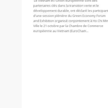
Le Vietnam et l'Union européenne sont des
partenaires clés dans la transition verte et le
développement durable, ont déclaré les participan
d'une session plénière du Green Economy Forum
and Exhibition organisé conjointement à Ho Chi Mi
Ville le 21 octobre par la Chambre de Commerce
européenne au Vietnam (EuroCham...