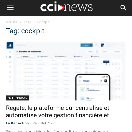
Accueil
Tags
Cockpit
Tag: cockpit
ENTREPRISES
Regate, la plateforme qui centralise et
automatise votre gestion financière et...
La Redaction
-
24 juillet 2023
Simplifier le quotidien des équipes Finance en entreprise,