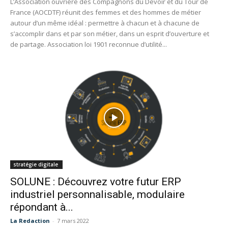
L’Association ouvrière des Compagnons du Devoir et du Tour de
France (AOCDTF) réunit des femmes et des hommes de métier
autour d’un même idéal : permettre à chacun et à chacune de
s’accomplir dans et par son métier, dans un esprit d’ouverture et
de partage. Association loi 1901 reconnue d’utilité...
stratégie digitale
SOLUNE : Découvrez votre futur ERP
industriel personnalisable, modulaire
répondant à...
La Redaction
-
7 mars 2022