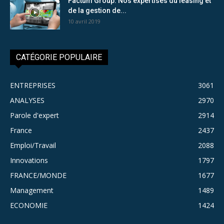
Factum Group: Nos expertises du leasing et
de la gestion de...
10 avril 2019
CATÉGORIE POPULAIRE
ENTREPRISES
3061
ANALYSES
2970
Parole d'expert
2914
France
2437
Emploi/Travail
2088
Innovations
1797
FRANCE/MONDE
1677
Management
1489
ECONOMIE
1424