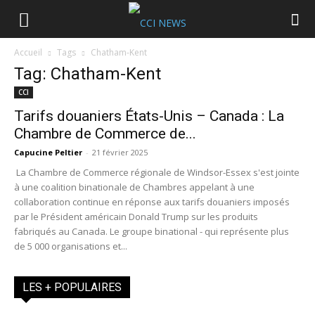
Accueil
Tags
Chatham-Kent
Tag: Chatham-Kent
CCI
Tarifs douaniers États-Unis – Canada : La
Chambre de Commerce de...
Capucine Peltier
-
21 février 2025
La Chambre de Commerce régionale de Windsor-Essex s'est jointe
à une coalition binationale de Chambres appelant à une
collaboration continue en réponse aux tarifs douaniers imposés
par le Président américain Donald Trump sur les produits
fabriqués au Canada. Le groupe binational - qui représente plus
de 5 000 organisations et...
LES + POPULAIRES