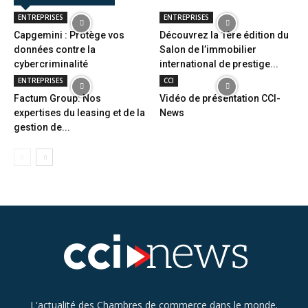
ENTREPRISES
ENTREPRISES
Capgemini : Protège vos
Découvrez la 1ère édition du
données contre la
Salon de l’immobilier
cybercriminalité
international de prestige...
ENTREPRISES
CCI
Factum Group: Nos
Vidéo de présentation CCI-
expertises du leasing et de la
News
gestion de...
L'actualité des Chambres de commerce dans le monde.