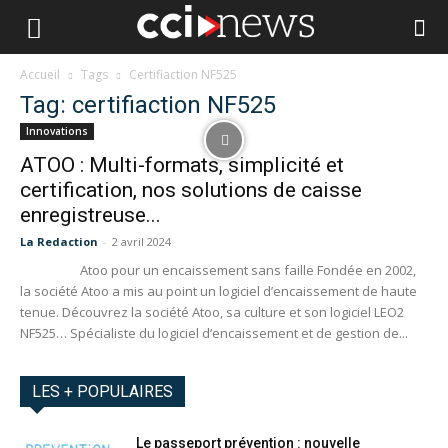
Accueil
Tags
Certifiaction NF525
Tag: certifiaction NF525
Innovations
ATOO : Multi-formats, simplicité et
certification, nos solutions de caisse
enregistreuse...
La Redaction
-
2 avril 2024
Atoo pour un encaissement sans faille Fondée en 2002,
la société Atoo a mis au point un logiciel d’encaissement de haute
tenue. Découvrez la société Atoo, sa culture et son logiciel LEO2
NF525… Spécialiste du logiciel d’encaissement et de gestion de...
LES + POPULAIRES
Le passeport prévention : nouvelle