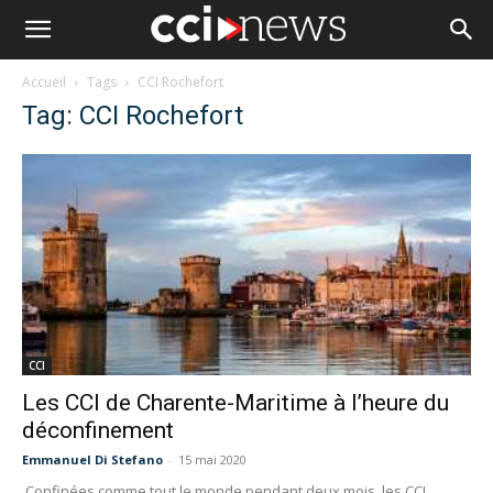
Accueil
Tags
CCI Rochefort
Tag: CCI Rochefort
CCI
Les CCI de Charente-Maritime à l’heure du
déconfinement
Emmanuel Di Stefano
-
15 mai 2020
Confinées comme tout le monde pendant deux mois, les CCI