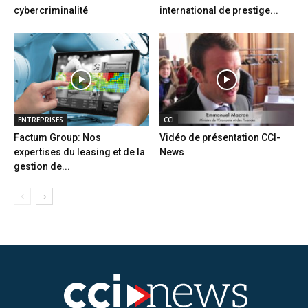
cybercriminalité
international de prestige...
ENTREPRISES
CCI
Factum Group: Nos
Vidéo de présentation CCI-
expertises du leasing et de la
News
gestion de...