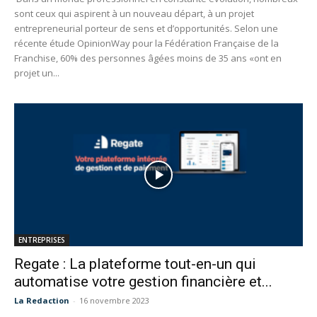
sont ceux qui aspirent à un nouveau départ, à un projet
entrepreneurial porteur de sens et d’opportunités. Selon une
récente étude OpinionWay pour la Fédération Française de la
Franchise, 60% des personnes âgées moins de 35 ans «ont en
projet un...
ENTREPRISES
Regate : La plateforme tout-en-un qui
automatise votre gestion financière et...
La Redaction
-
16 novembre 2023