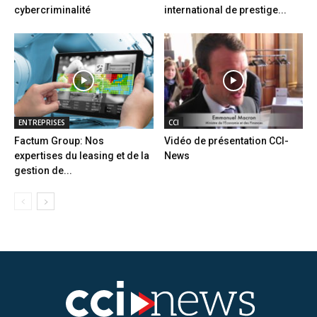
cybercriminalité
international de prestige...
ENTREPRISES
CCI
Factum Group: Nos
Vidéo de présentation CCI-
expertises du leasing et de la
News
gestion de...