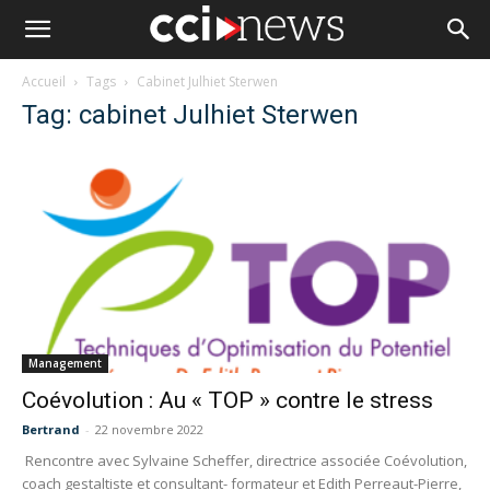
Accueil
Tags
Cabinet Julhiet Sterwen
Tag: cabinet Julhiet Sterwen
Management
Coévolution : Au « TOP » contre le stress
Bertrand
-
22 novembre 2022
Rencontre avec Sylvaine Scheffer, directrice associée Coévolution,
coach gestaltiste et consultant- formateur et Edith Perreaut-Pierre,