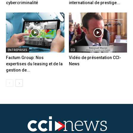
cybercriminalité
international de prestige...
ENTREPRISES
CCI
Factum Group: Nos
Vidéo de présentation CCI-
expertises du leasing et de la
News
gestion de...