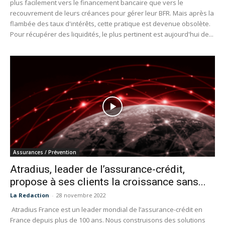
plus facilement vers le financement bancaire que vers le
recouvrement de leurs créances pour gérer leur BFR. Mais après la
flambée des taux d'intérêts, cette pratique est devenue obsolète.
Pour récupérer des liquidités, le plus pertinent est aujourd'hui de...
Assurances / Prévention
Atradius, leader de l’assurance-crédit,
propose à ses clients la croissance sans...
La Redaction
-
28 novembre 2022
Atradius France est un leader mondial de l’assurance-crédit en
France depuis plus de 100 ans. Nous construisons des solutions