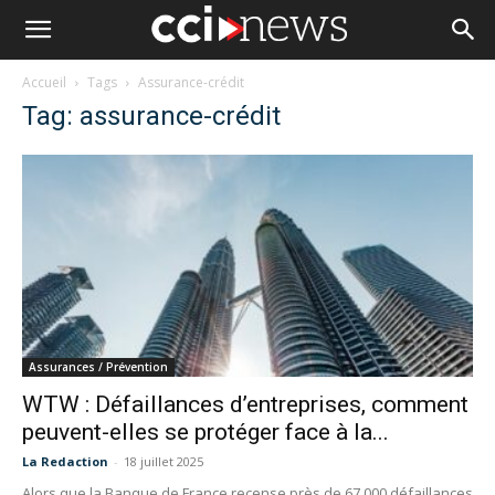
Accueil
Tags
Assurance-crédit
Tag: assurance-crédit
Assurances / Prévention
WTW : Défaillances d’entreprises, comment
peuvent-elles se protéger face à la...
La Redaction
-
18 juillet 2025
Alors que la Banque de France recense près de 67 000 défaillances