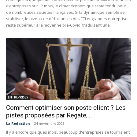
d’entreprises sur 12 mois, le climat économique reste tendu pour
de nombreuses sociétés françaises. Si la dynamique semble se
stabiliser, le niveau de défaillances des ETI et grandes entreprises
reste supérieur à la moyenne pré-Covid, traduisant une...
ENTREPRISES
Comment optimiser son poste client ? Les
pistes proposées par Regate,...
La Redaction
-
24 novembre 2023
Il y a encore quelques mois, beaucoup d'entreprises se tournaient