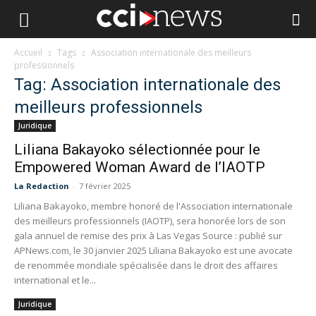
Accueil
Tags
Association internationale des meilleurs
professionnels
Tag: Association internationale des
meilleurs professionnels
Juridique
Liliana Bakayoko sélectionnée pour le
Empowered Woman Award de l’IAOTP
La Redaction
-
7 février 2025
Liliana Bakayoko, membre honoré de l'Association internationale
des meilleurs professionnels (IAOTP), sera honorée lors de son
gala annuel de remise des prix à Las Vegas Source : publié sur
APNews.com, le 30 janvier 2025 Liliana Bakayoko est une avocate
de renommée mondiale spécialisée dans le droit des affaires
international et le...
Juridique