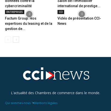
données contre la
Salon de l’immobilier
cybercriminalité
international de prestige...
ENTREPRISES
CCI
Factum Group: Nos
Vidéo de présentation CCI-
expertises du leasing et de la
News
gestion de...
L'actualité des Chambres de commerce dans le monde.
•
Qui sommes-nous ?
Mentions légales