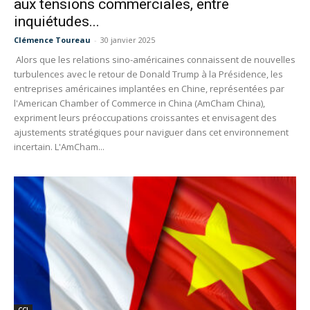
aux tensions commerciales, entre
inquiétudes...
Clémence Toureau
-
30 janvier 2025
Alors que les relations sino-américaines connaissent de nouvelles
turbulences avec le retour de Donald Trump à la Présidence, les
entreprises américaines implantées en Chine, représentées par
l'American Chamber of Commerce in China (AmCham China),
expriment leurs préoccupations croissantes et envisagent des
ajustements stratégiques pour naviguer dans cet environnement
incertain. L'AmCham...
CCI