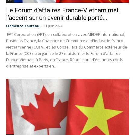
Le Forum d’affaires France-Vietnam met
l’accent sur un avenir durable porté...
Clémence Toureau
-
11 juin 2024
FPT Corporation (FPT), en collaboration avec MEDEF International,
Business France, la Chambre de Commerce et d'Industrie franco-
vietnamienne (CCIFV), et les Conseillers du Commerce extérieur de
la France (CCE), a organisé le 27 mai dernier le Forum d'affaires
France-Vietnam à Paris, en France. Réunissant d'éminents chefs
d'entreprise et experts en...