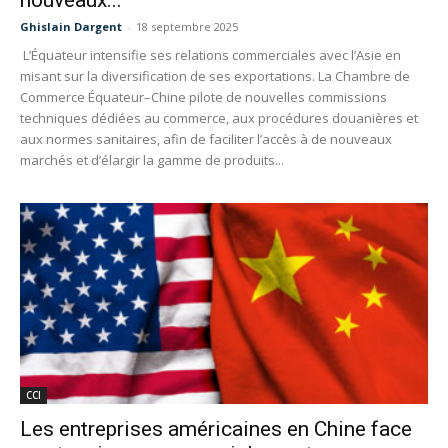
Ghislain Dargent
-
18 septembre 2025
L’Équateur intensifie ses relations commerciales avec l’Asie en
misant sur la diversification de ses exportations. La Chambre de
Commerce Équateur–Chine pilote de nouvelles commissions
techniques dédiées au commerce, aux procédures douanières et
aux normes sanitaires, afin de faciliter l’accès à de nouveaux
marchés et d’élargir la gamme de produits...
CCI
Les entreprises américaines en Chine face