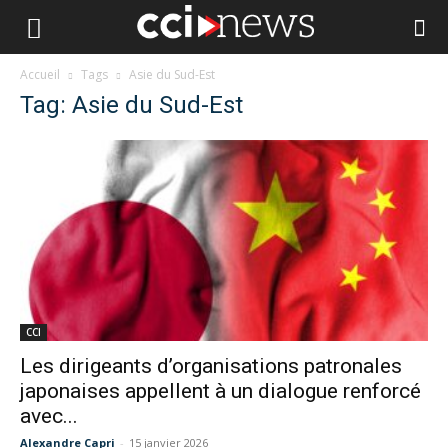
Accueil
Tags
Asie du Sud-Est
Tag: Asie du Sud-Est
CCI
Les dirigeants d’organisations patronales
japonaises appellent à un dialogue renforcé
avec...
Alexandre Capri
-
15 janvier 2026