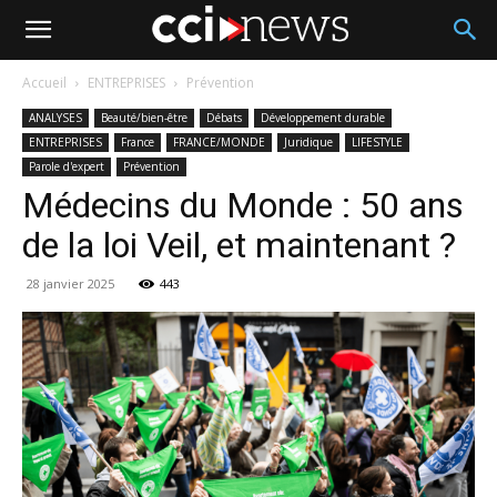
Accueil
ENTREPRISES
Prévention
ANALYSES
Beauté/bien-être
Débats
Développement durable
ENTREPRISES
France
FRANCE/MONDE
Juridique
LIFESTYLE
Parole d'expert
Prévention
Médecins du Monde : 50 ans
de la loi Veil, et maintenant ?
28 janvier 2025
443